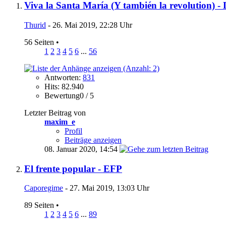
Viva la Santa María (Y también la revolution) -
Thurid
- 26. Mai 2019, 22:28 Uhr
56 Seiten
•
1
2
3
4
5
6
...
56
Antworten:
831
Hits: 82.940
Bewertung0 / 5
Letzter Beitrag von
maxim_e
Profil
Beiträge anzeigen
08. Januar 2020,
14:54
El frente popular - EFP
Caporegime
- 27. Mai 2019, 13:03 Uhr
89 Seiten
•
1
2
3
4
5
6
...
89