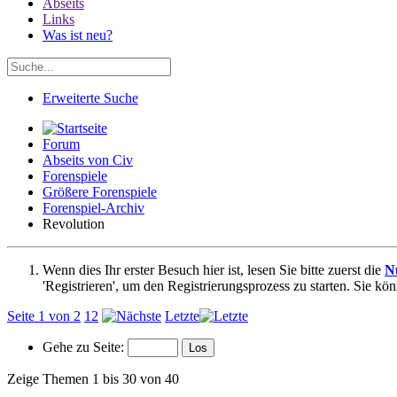
Abseits
Links
Was ist neu?
Erweiterte Suche
Forum
Abseits von Civ
Forenspiele
Größere Forenspiele
Forenspiel-Archiv
Revolution
Wenn dies Ihr erster Besuch hier ist, lesen Sie bitte zuerst die
N
'Registrieren', um den Registrierungsprozess zu starten. Sie kö
Seite 1 von 2
1
2
Letzte
Gehe zu Seite:
Zeige Themen 1 bis 30 von 40