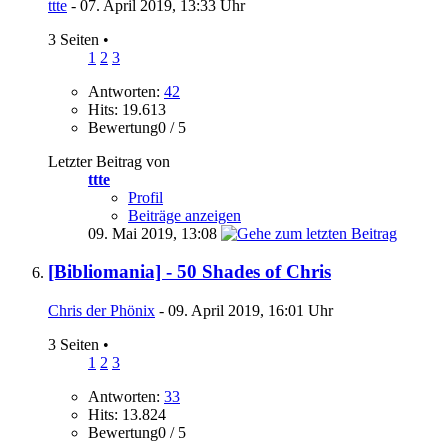
ttte
- 07. April 2019, 13:33 Uhr
3 Seiten
•
1
2
3
Antworten:
42
Hits: 19.613
Bewertung0 / 5
Letzter Beitrag von
ttte
Profil
Beiträge anzeigen
09. Mai 2019,
13:08
[Bibliomania] - 50 Shades of Chris
Chris der Phönix
- 09. April 2019, 16:01 Uhr
3 Seiten
•
1
2
3
Antworten:
33
Hits: 13.824
Bewertung0 / 5