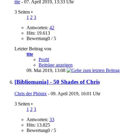
ttte
- 07. April 2019, 13:33 Uhr
3 Seiten
•
1
2
3
Antworten:
42
Hits: 19.613
Bewertung0 / 5
Letzter Beitrag von
ttte
Profil
Beiträge anzeigen
09. Mai 2019,
13:08
[Bibliomania] - 50 Shades of Chris
Chris der Phönix
- 09. April 2019, 16:01 Uhr
3 Seiten
•
1
2
3
Antworten:
33
Hits: 13.825
Bewertung0 / 5