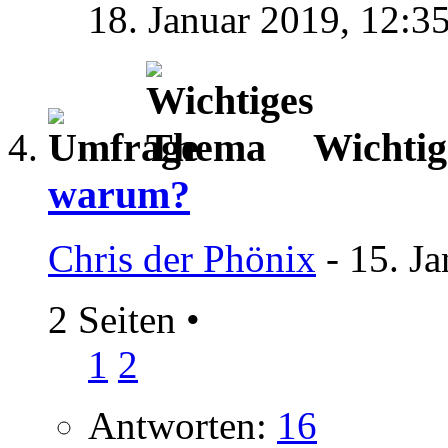
18. Januar 2019,
12:3
Wichti
warum?
Chris der Phönix
- 15. J
2 Seiten
•
1
2
Antworten:
16