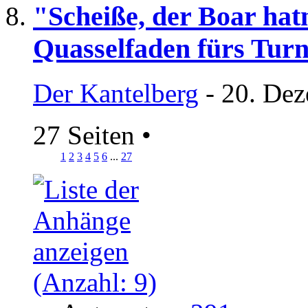
"Scheiße, der Boar hatn
Quasselfaden fürs Turn
Der Kantelberg
- 20. Dez
27 Seiten
•
1
2
3
4
5
6
...
27