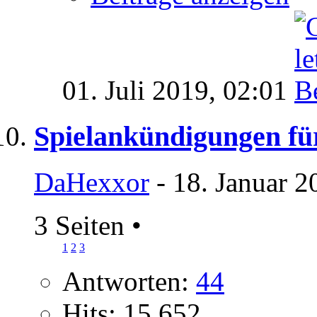
01. Juli 2019,
02:01
Spielankündigungen fü
DaHexxor
- 18. Januar 2
3 Seiten
•
1
2
3
Antworten:
44
Hits: 15.652