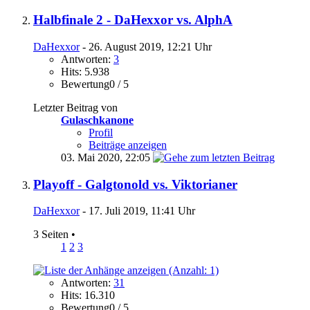
Halbfinale 2 - DaHexxor vs. AlphA
DaHexxor
- 26. August 2019, 12:21 Uhr
Antworten:
3
Hits: 5.938
Bewertung0 / 5
Letzter Beitrag von
Gulaschkanone
Profil
Beiträge anzeigen
03. Mai 2020,
22:05
Playoff - Galgtonold vs. Viktorianer
DaHexxor
- 17. Juli 2019, 11:41 Uhr
3 Seiten
•
1
2
3
Antworten:
31
Hits: 16.310
Bewertung0 / 5