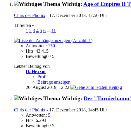
Wichtig:
Age of Empires II 
Chris der Phönix
- 17. Dezember 2018, 12:50 Uhr
11 Seiten
•
1
2
3
4
5
6
...
11
Antworten:
150
Hits: 43.415
Bewertung0 / 5
Letzter Beitrag von
DaHexxor
Profil
Beiträge anzeigen
26. August 2019,
12:22
Wichtig:
Der "Turnierbaum
Chris der Phönix
- 17. Dezember 2018, 14:45 Uhr
Antworten:
5
Hits: 6.293
Bewertung0 / 5