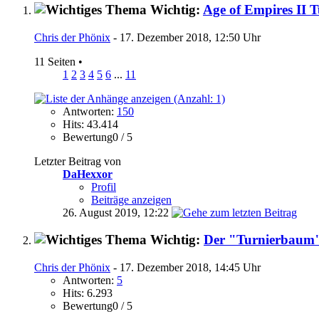
Wichtig:
Age of Empires II 
Chris der Phönix
- 17. Dezember 2018, 12:50 Uhr
11 Seiten
•
1
2
3
4
5
6
...
11
Antworten:
150
Hits: 43.414
Bewertung0 / 5
Letzter Beitrag von
DaHexxor
Profil
Beiträge anzeigen
26. August 2019,
12:22
Wichtig:
Der "Turnierbaum
Chris der Phönix
- 17. Dezember 2018, 14:45 Uhr
Antworten:
5
Hits: 6.293
Bewertung0 / 5