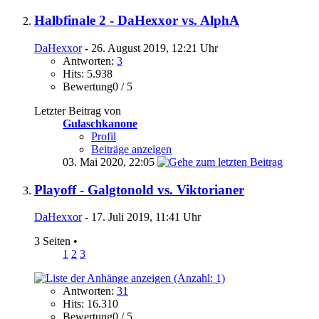
Halbfinale 2 - DaHexxor vs. AlphA
DaHexxor
- 26. August 2019, 12:21 Uhr
Antworten:
3
Hits: 5.938
Bewertung0 / 5
Letzter Beitrag von
Gulaschkanone
Profil
Beiträge anzeigen
03. Mai 2020,
22:05
Playoff - Galgtonold vs. Viktorianer
DaHexxor
- 17. Juli 2019, 11:41 Uhr
3 Seiten
•
1
2
3
Antworten:
31
Hits: 16.310
Bewertung0 / 5