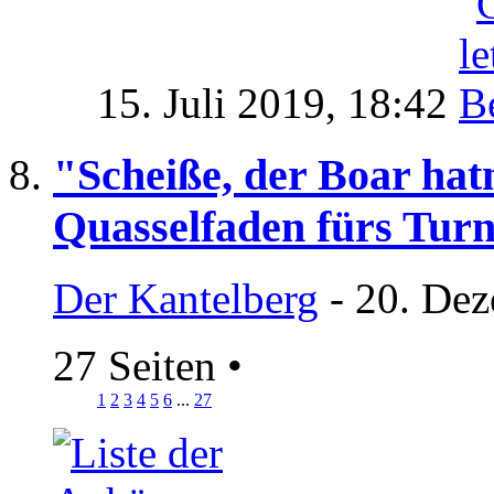
15. Juli 2019,
18:42
"Scheiße, der Boar hatn
Quasselfaden fürs Turn
Der Kantelberg
- 20. Dez
27 Seiten
•
1
2
3
4
5
6
...
27