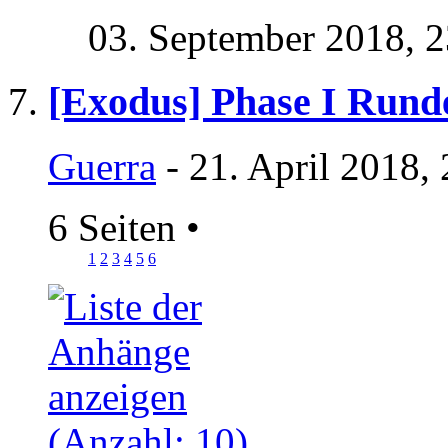
03. September 2018,
2
[Exodus] Phase I Rund
Guerra
- 21. April 2018,
6 Seiten
•
1
2
3
4
5
6