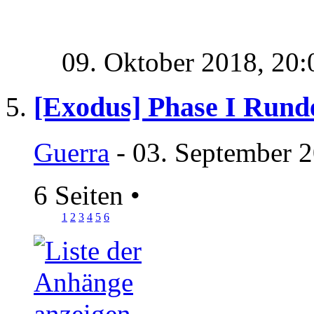
09. Oktober 2018,
20:
[Exodus] Phase I Rund
Guerra
- 03. September 2
6 Seiten
•
1
2
3
4
5
6