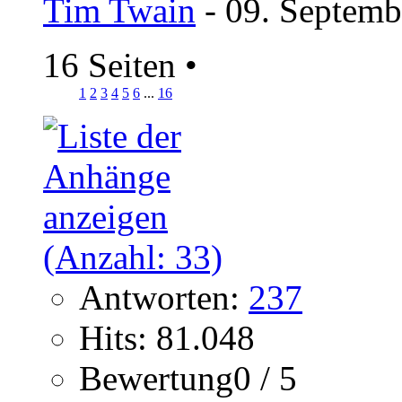
Tim Twain
- 09. Septemb
16 Seiten
•
1
2
3
4
5
6
...
16
Antworten:
237
Hits: 81.048
Bewertung0 / 5