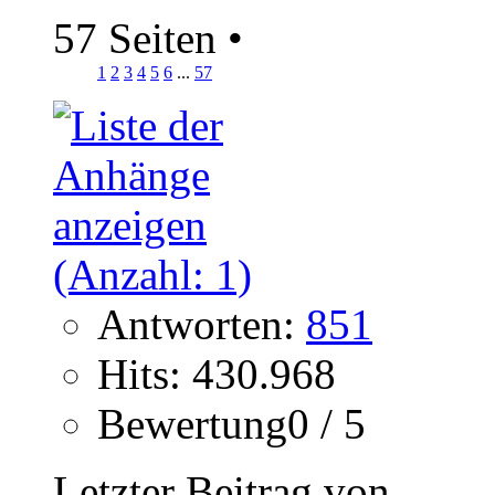
57 Seiten
•
1
2
3
4
5
6
...
57
Antworten:
851
Hits: 430.968
Bewertung0 / 5
Letzter Beitrag von