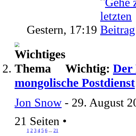
Gestern,
17:19
Wichtig:
Der
mongolische Postdienst
Jon Snow
- 29. August 2
21 Seiten
•
1
2
3
4
5
6
...
21