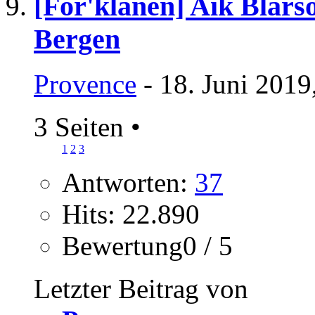
[For'klanen] Aik Blárs
Bergen
Provence
- 18. Juni 2019
3 Seiten
•
1
2
3
Antworten:
37
Hits: 22.890
Bewertung0 / 5
Letzter Beitrag von