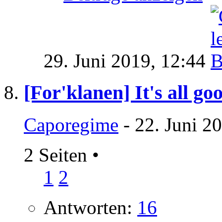
29. Juni 2019,
12:44
[For'klanen] It's all go
Caporegime
- 22. Juni 2
2 Seiten
•
1
2
Antworten:
16