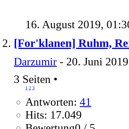
16. August 2019,
01:3
[For'klanen] Ruhm, R
Darzumir
- 20. Juni 2019
3 Seiten
•
1
2
3
Antworten:
41
Hits: 17.049
Bewertung0 / 5