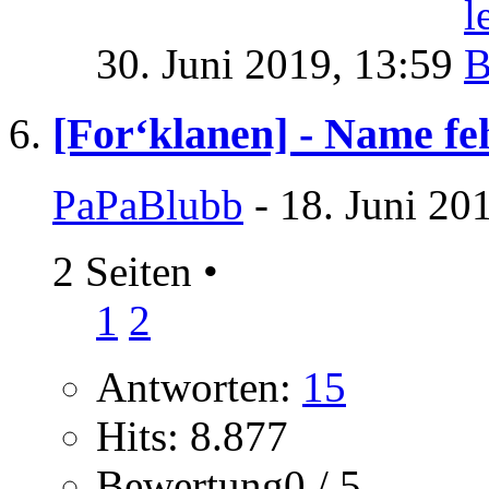
30. Juni 2019,
13:59
[For‘klanen] - Name fe
PaPaBlubb
- 18. Juni 20
2 Seiten
•
1
2
Antworten:
15
Hits: 8.877
Bewertung0 / 5