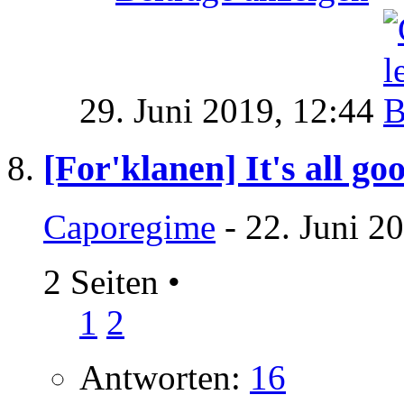
29. Juni 2019,
12:44
[For'klanen] It's all go
Caporegime
- 22. Juni 2
2 Seiten
•
1
2
Antworten:
16