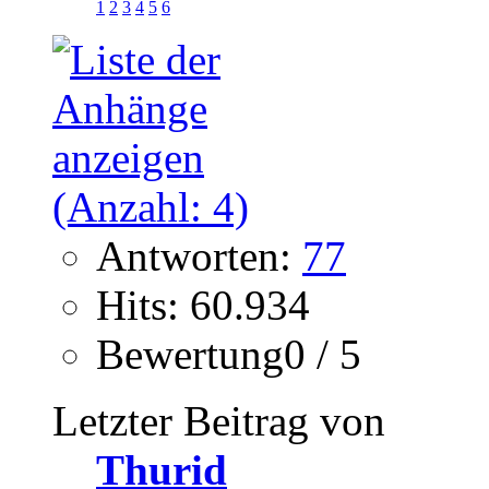
1
2
3
4
5
6
Antworten:
77
Hits: 60.934
Bewertung0 / 5
Letzter Beitrag von
Thurid