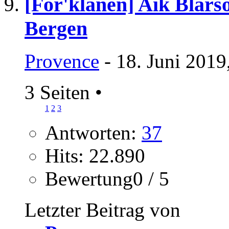
[For'klanen] Aik Blárs
Bergen
Provence
- 18. Juni 2019
3 Seiten
•
1
2
3
Antworten:
37
Hits: 22.890
Bewertung0 / 5
Letzter Beitrag von