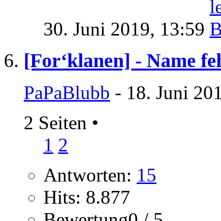
30. Juni 2019,
13:59
[For‘klanen] - Name fe
PaPaBlubb
- 18. Juni 20
2 Seiten
•
1
2
Antworten:
15
Hits: 8.877
Bewertung0 / 5