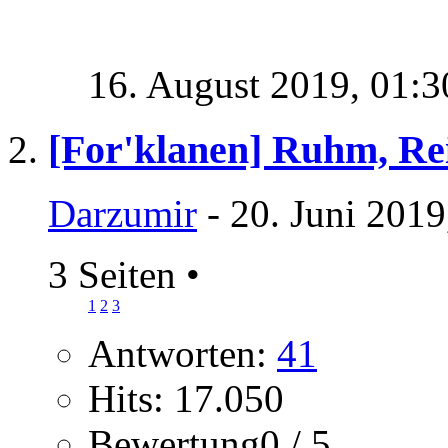
16. August 2019,
01:3
[For'klanen] Ruhm, R
Darzumir
- 20. Juni 2019
3 Seiten
•
1
2
3
Antworten:
41
Hits: 17.050
Bewertung0 / 5