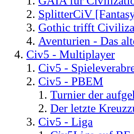
GAIA für Civilizati
SplitterCiV [Fanta
Gothic trifft Civiliz
Aventurien - Das al
Civ5 - Multiplayer
Civ5 - Spieleverab
Civ5 - PBEM
Turnier der aufg
Der letzte Kreuz
Civ5 - Liga