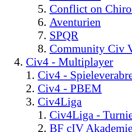
Conflict on Chir
Aventurien
SPQR
Community Civ 
Civ4 - Multiplayer
Civ4 - Spieleverab
Civ4 - PBEM
Civ4Liga
Civ4Liga - Turni
BF cIV Akademi