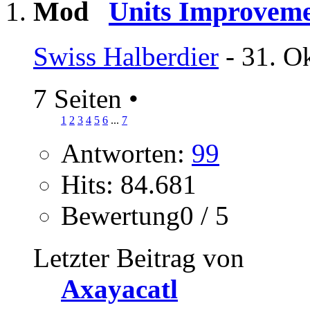
Units Improvem
Swiss Halberdier
- 31. O
7 Seiten
•
1
2
3
4
5
6
...
7
Antworten:
99
Hits: 84.681
Bewertung0 / 5
Letzter Beitrag von
Axayacatl