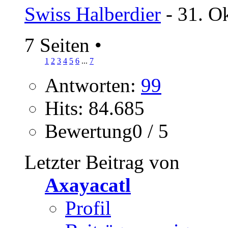
Swiss Halberdier
- 31. O
7 Seiten
•
1
2
3
4
5
6
...
7
Antworten:
99
Hits: 84.685
Bewertung0 / 5
Letzter Beitrag von
Axayacatl
Profil