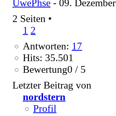
UwePhse
- 09. Dezember
2 Seiten
•
1
2
Antworten:
17
Hits: 35.501
Bewertung0 / 5
Letzter Beitrag von
nordstern
Profil