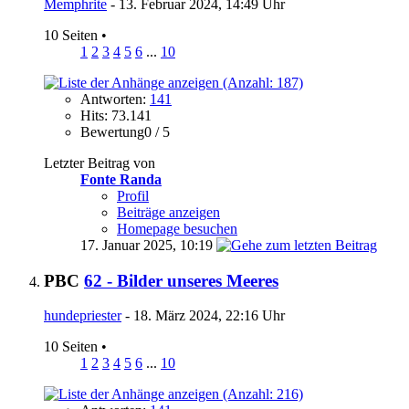
Memphrite
- 13. Februar 2024, 14:49 Uhr
10 Seiten
•
1
2
3
4
5
6
...
10
Antworten:
141
Hits: 73.141
Bewertung0 / 5
Letzter Beitrag von
Fonte Randa
Profil
Beiträge anzeigen
Homepage besuchen
17. Januar 2025,
10:19
PBC
62 - Bilder unseres Meeres
hundepriester
- 18. März 2024, 22:16 Uhr
10 Seiten
•
1
2
3
4
5
6
...
10