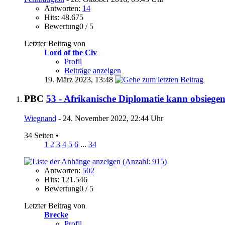
Antworten:
14
Hits: 48.675
Bewertung0 / 5
Letzter Beitrag von
Lord of the Civ
Profil
Beiträge anzeigen
19. März 2023,
13:48
PBC
53 - Afrikanische Diplomatie kann obsiege
Wiegnand
- 24. November 2022, 22:44 Uhr
34 Seiten
•
1
2
3
4
5
6
...
34
Antworten:
502
Hits: 121.546
Bewertung0 / 5
Letzter Beitrag von
Brecke
Profil