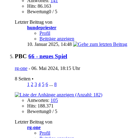
Antworten:
141
Hits: 86.163
Bewertung0 / 5
Letzter Beitrag von
hundepriester
Profil
Beiträge anzeigen
10. Januar 2025,
14:48
PBC
66 - neues Spiel
rg-one
- 06. Mai 2024, 18:15 Uhr
8 Seiten
•
1
2
3
4
5
6
...
8
Antworten:
105
Hits: 188.371
Bewertung0 / 5
Letzter Beitrag von
rg-one
Profil