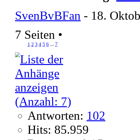
SvenBvBFan
- 18. Oktob
7 Seiten
•
1
2
3
4
5
6
...
7
Antworten:
102
Hits: 85.959