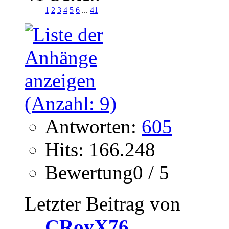
1
2
3
4
5
6
...
41
Antworten:
605
Hits: 166.248
Bewertung0 / 5
Letzter Beitrag von
CRoyX76