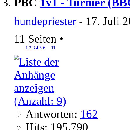
PBC
1v1 - Turnier (BB
hundepriester
- 17. Juli 
11 Seiten
•
1
2
3
4
5
6
...
11
Antworten:
162
Hits: 195.790