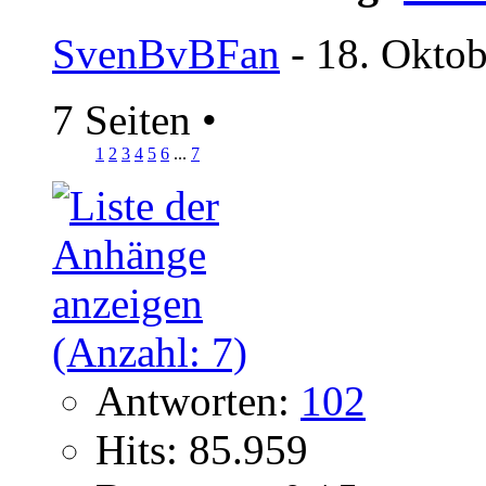
SvenBvBFan
- 18. Oktob
7 Seiten
•
1
2
3
4
5
6
...
7
Antworten:
102
Hits: 85.959