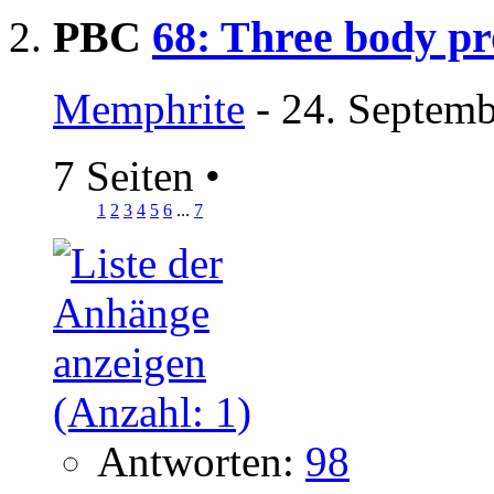
PBC
68: Three body p
Memphrite
- 24. Septemb
7 Seiten
•
1
2
3
4
5
6
...
7
Antworten:
98