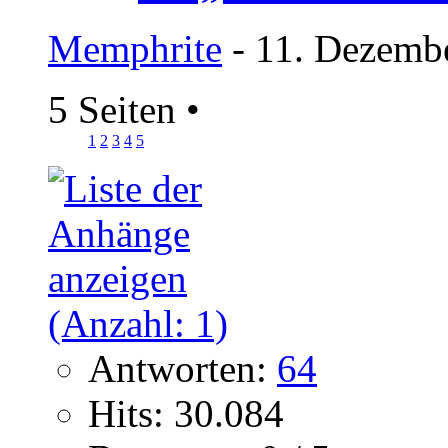
Memphrite
- 11. Dezemb
5 Seiten
•
1
2
3
4
5
Antworten:
64
Hits: 30.084