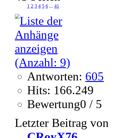
1
2
3
4
5
6
...
41
Antworten:
605
Hits: 166.249
Bewertung0 / 5
Letzter Beitrag von
CRoyX76