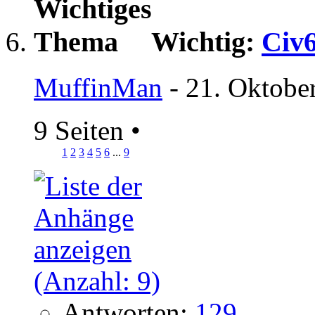
Wichtig:
Civ6
MuffinMan
- 21. Oktobe
9 Seiten
•
1
2
3
4
5
6
...
9
Antworten:
129