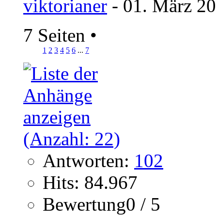
viktorianer
- 01. März 20
7 Seiten
•
1
2
3
4
5
6
...
7
Antworten:
102
Hits: 84.967
Bewertung0 / 5