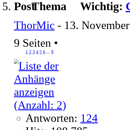
Wichtig:
ThorMic
- 13. November
9 Seiten
•
1
2
3
4
5
6
...
9
Antworten:
124