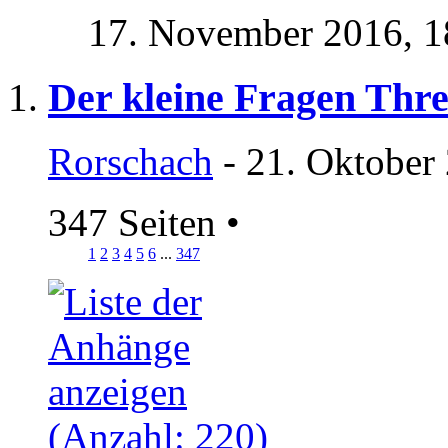
17. November 2016,
1
Der kleine Fragen Thr
Rorschach
- 21. Oktober
347 Seiten
•
1
2
3
4
5
6
...
347