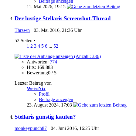
Beiträge anzeigen
11. Mai 2026,
19:15
Der lustige Stellaris Screenshot-Thread
Thrawn
- 03. Mai 2016, 21:36 Uhr
52 Seiten
•
1
2
3
4
5
6
...
52
Antworten:
774
Hits: 169.883
Bewertung0 / 5
Letzter Beitrag von
WeissNix
Profil
Beiträge anzeigen
23. August 2024,
17:03
Stellaris günstig kaufen?
monkeypunch87
- 04. Juni 2016, 16:25 Uhr