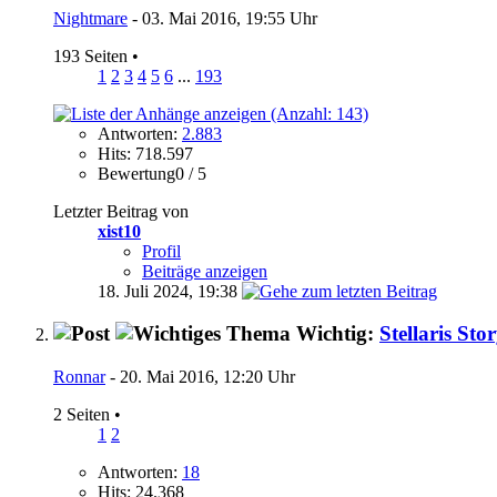
Nightmare
- 03. Mai 2016, 19:55 Uhr
193 Seiten
•
1
2
3
4
5
6
...
193
Antworten:
2.883
Hits: 718.597
Bewertung0 / 5
Letzter Beitrag von
xist10
Profil
Beiträge anzeigen
18. Juli 2024,
19:38
Wichtig:
Stellaris Sto
Ronnar
- 20. Mai 2016, 12:20 Uhr
2 Seiten
•
1
2
Antworten:
18
Hits: 24.368