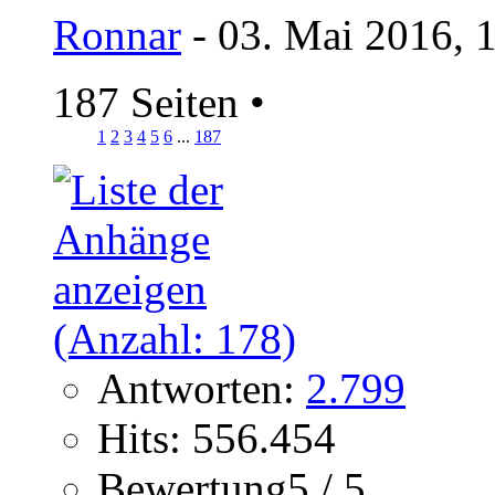
Ronnar
- 03. Mai 2016, 
187 Seiten
•
1
2
3
4
5
6
...
187
Antworten:
2.799
Hits: 556.454
Bewertung5 / 5