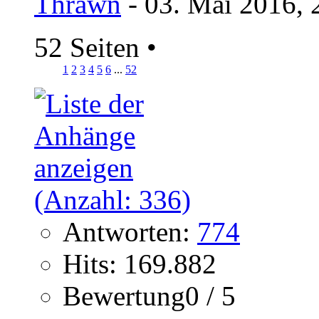
Thrawn
- 03. Mai 2016, 
52 Seiten
•
1
2
3
4
5
6
...
52
Antworten:
774
Hits: 169.882
Bewertung0 / 5