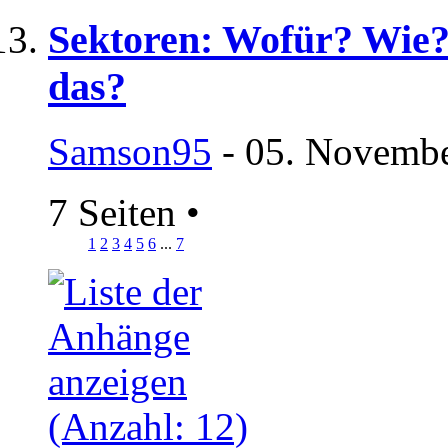
Sektoren: Wofür? Wie? 
das?
Samson95
- 05. Novembe
7 Seiten
•
1
2
3
4
5
6
...
7