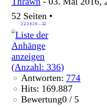
Thrawn
- 03. Mai 2016, 
52 Seiten
•
1
2
3
4
5
6
...
52
Antworten:
774
Hits: 169.887
Bewertung0 / 5