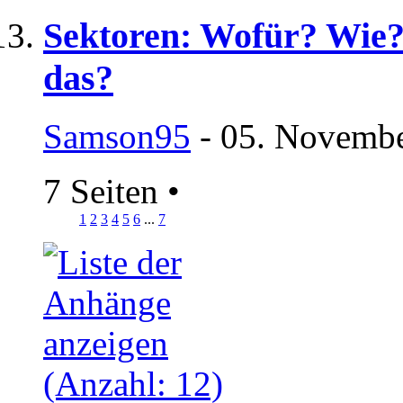
Sektoren: Wofür? Wie? 
das?
Samson95
- 05. Novembe
7 Seiten
•
1
2
3
4
5
6
...
7