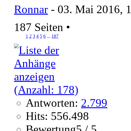
Ronnar
- 03. Mai 2016, 
187 Seiten
•
1
2
3
4
5
6
...
187
Antworten:
2.799
Hits: 556.498
Bewertung5 / 5