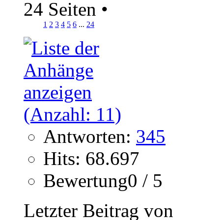
24 Seiten
•
1
2
3
4
5
6
...
24
Antworten:
345
Hits: 68.697
Bewertung0 / 5
Letzter Beitrag von