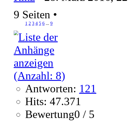
9 Seiten
•
1
2
3
4
5
6
...
9
Antworten:
121
Hits: 47.371
Bewertung0 / 5