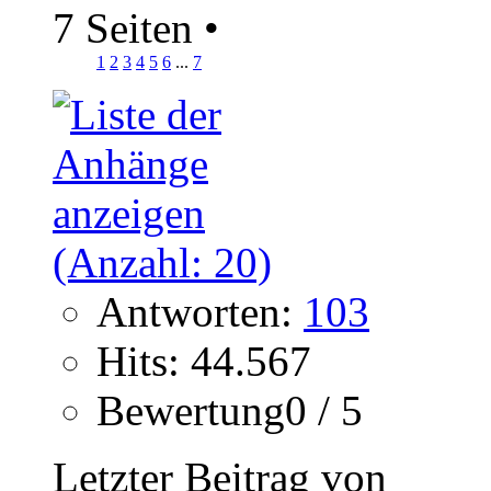
7 Seiten
•
1
2
3
4
5
6
...
7
Antworten:
103
Hits: 44.567
Bewertung0 / 5
Letzter Beitrag von