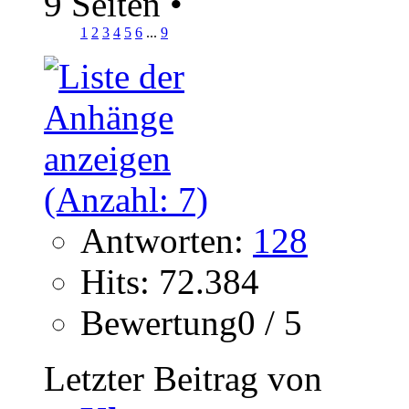
9 Seiten
•
1
2
3
4
5
6
...
9
Antworten:
128
Hits: 72.384
Bewertung0 / 5
Letzter Beitrag von