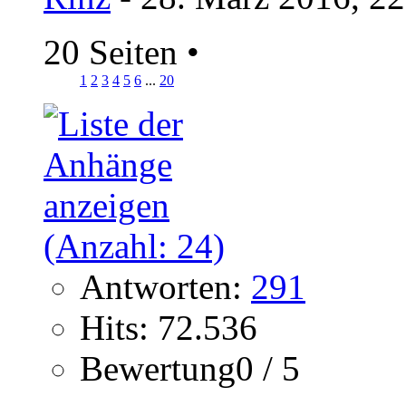
20 Seiten
•
1
2
3
4
5
6
...
20
Antworten:
291
Hits: 72.536
Bewertung0 / 5