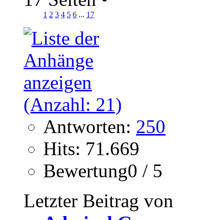
1
2
3
4
5
6
...
17
Antworten:
250
Hits: 71.669
Bewertung0 / 5
Letzter Beitrag von