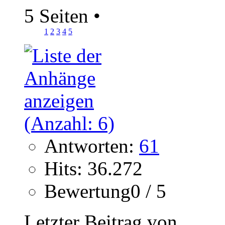
5 Seiten
•
1
2
3
4
5
Antworten:
61
Hits: 36.272
Bewertung0 / 5
Letzter Beitrag von