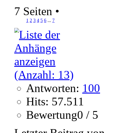
7 Seiten
•
1
2
3
4
5
6
...
7
Antworten:
100
Hits: 57.511
Bewertung0 / 5
Letzter Beitrag von