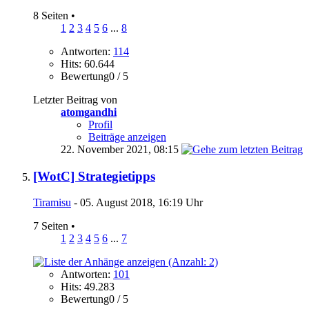
8 Seiten
•
1
2
3
4
5
6
...
8
Antworten:
114
Hits: 60.644
Bewertung0 / 5
Letzter Beitrag von
atomgandhi
Profil
Beiträge anzeigen
22. November 2021,
08:15
[WotC] Strategietipps
Tiramisu
- 05. August 2018, 16:19 Uhr
7 Seiten
•
1
2
3
4
5
6
...
7
Antworten:
101
Hits: 49.283
Bewertung0 / 5