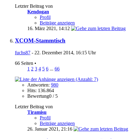
Letzter Beitrag von
Kendogan
Profil
Beiträge anzeigen
16. März 2021,
14:12
XCOM-Stammtisch
fuchs87
- 22. Dezember 2014, 16:15 Uhr
66 Seiten
•
1
2
3
4
5
6
...
66
Antworten:
980
Hits: 136.864
Bewertung0 / 5
Letzter Beitrag von
Tiramisu
Profil
Beiträge anzeigen
26. Januar 2021,
21:16