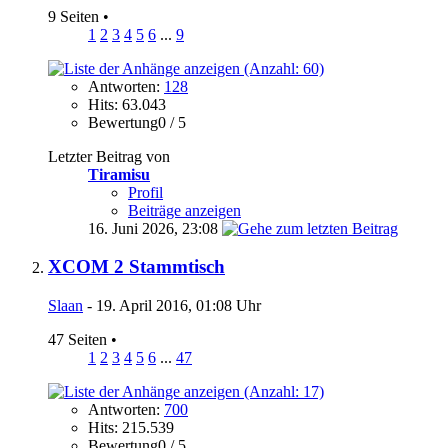
9 Seiten
•
1
2
3
4
5
6
...
9
Antworten:
128
Hits: 63.043
Bewertung0 / 5
Letzter Beitrag von
Tiramisu
Profil
Beiträge anzeigen
16. Juni 2026,
23:08
XCOM 2 Stammtisch
Slaan
- 19. April 2016, 01:08 Uhr
47 Seiten
•
1
2
3
4
5
6
...
47
Antworten:
700
Hits: 215.539
Bewertung0 / 5