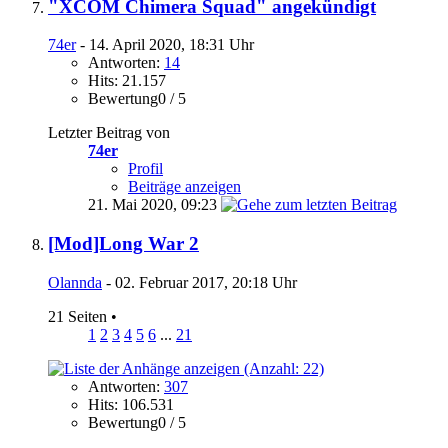
"XCOM Chimera Squad" angekündigt
74er
- 14. April 2020, 18:31 Uhr
Antworten:
14
Hits: 21.157
Bewertung0 / 5
Letzter Beitrag von
74er
Profil
Beiträge anzeigen
21. Mai 2020,
09:23
[Mod]Long War 2
Olannda
- 02. Februar 2017, 20:18 Uhr
21 Seiten
•
1
2
3
4
5
6
...
21
Antworten:
307
Hits: 106.531
Bewertung0 / 5