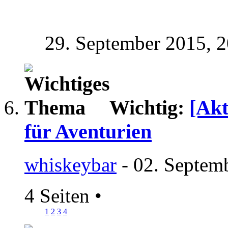
29. September 2015,
2
Wichtig:
[Akt
für Aventurien
whiskeybar
- 02. Septem
4 Seiten
•
1
2
3
4