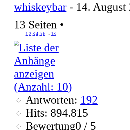
whiskeybar
- 14. August
13 Seiten
•
1
2
3
4
5
6
...
13
Antworten:
192
Hits: 894.815
Bewertung0 / 5