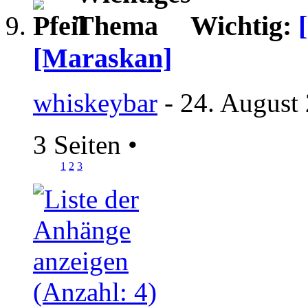
Wichtig:
[Maraskan]
whiskeybar
- 24. August
3 Seiten
•
1
2
3