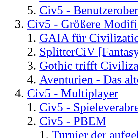
Civ5 - Benutzerober
Civ5 - Größere Modifi
GAIA für Civilizati
SplitterCiV [Fanta
Gothic trifft Civiliz
Aventurien - Das al
Civ5 - Multiplayer
Civ5 - Spieleverab
Civ5 - PBEM
Turnier der aufg