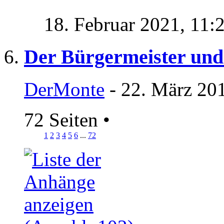
18. Februar 2021,
11:
Der Bürgermeister und
DerMonte
- 22. März 20
72 Seiten
•
1
2
3
4
5
6
...
72