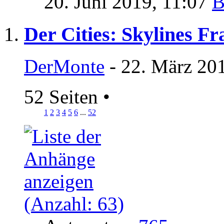
20. Juni 2019,
11:07
Der Cities: Skylines F
DerMonte
- 22. März 20
52 Seiten
•
1
2
3
4
5
6
...
52