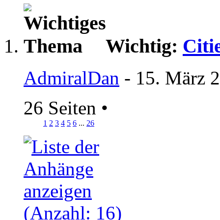
Wichtig:
Citi
AdmiralDan
- 15. März 
26 Seiten
•
1
2
3
4
5
6
...
26