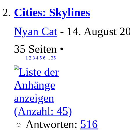
Cities: Skylines
Nyan Cat
- 14. August 2
35 Seiten
•
1
2
3
4
5
6
...
35
Antworten:
516