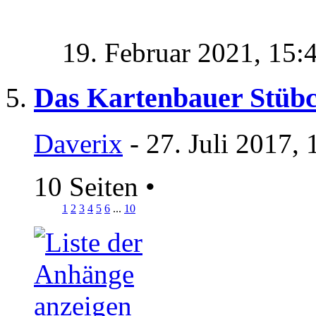
19. Februar 2021,
15:
Das Kartenbauer Stüb
Daverix
- 27. Juli 2017,
10 Seiten
•
1
2
3
4
5
6
...
10