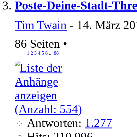
Poste-Deine-Stadt-Thr
Tim Twain
- 14. März 20
86 Seiten
•
1
2
3
4
5
6
...
86
Antworten:
1.277
Hits: 210.996