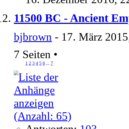
11500 BC - Ancient Emp
bjbrown
- 17. März 2015
7 Seiten
•
1
2
3
4
5
6
...
7
Antworten:
103