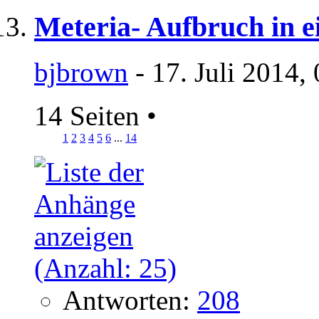
Meteria- Aufbruch in e
bjbrown
- 17. Juli 2014,
14 Seiten
•
1
2
3
4
5
6
...
14
Antworten:
208