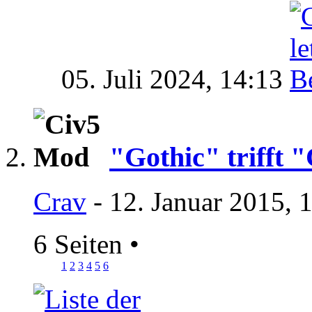
05. Juli 2024,
14:13
"Gothic" trifft "
Crav
- 12. Januar 2015, 
6 Seiten
•
1
2
3
4
5
6