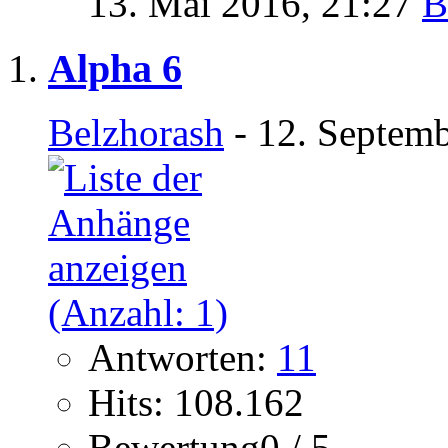
13. Mai 2016,
21:27
Alpha 6
Belzhorash
- 12. Septemb
Antworten:
11
Hits: 108.162
Bewertung0 / 5