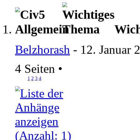
Wich
Belzhorash
- 12. Januar 
4 Seiten
•
1
2
3
4