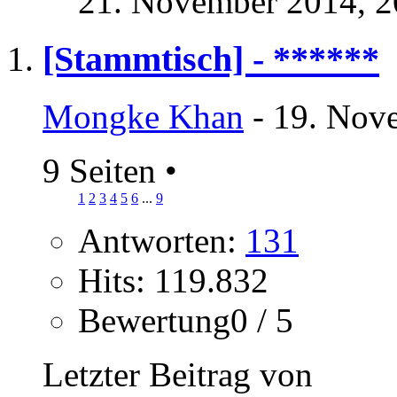
21. November 2014,
2
[Stammtisch] - ******
Mongke Khan
- 19. Nov
9 Seiten
•
1
2
3
4
5
6
...
9
Antworten:
131
Hits: 119.832
Bewertung0 / 5
Letzter Beitrag von