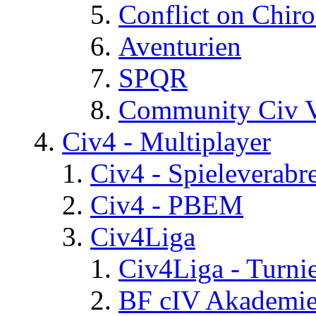
Conflict on Chir
Aventurien
SPQR
Community Civ 
Civ4 - Multiplayer
Civ4 - Spieleverab
Civ4 - PBEM
Civ4Liga
Civ4Liga - Turni
BF cIV Akademi