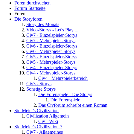
Foren durchsuchen
Forum-Startseite
Foren
Die Storyforen
Story des Monats
Video-Storys - Let's Play ...
Civ7 - Einzelspieler-Storys
Civ7 - Mehrspieler-Storys
Civ6 - Einzelspieler-Storys
Civ6 - Mehrspieler-Storys
Civ5 - Einzelspieler-Storys
Civ5 - Mehrspieler-Storys
Civ4 - Einzelspieler-Storys
Civ4 - Mehrspieler-Storys
Civ4 - Mehrspielerbereich
Civ3 - Storys
Sonstige Storys
Die Forenspiele - Die Storys
Die Forenspiele
Das Civforum schreibt einen Roman
Sid Meier's Civilization
Civilization Allgemein
Civ - Wiki
Sid Meier's Civilization 7
Civ7 - Allgemeines