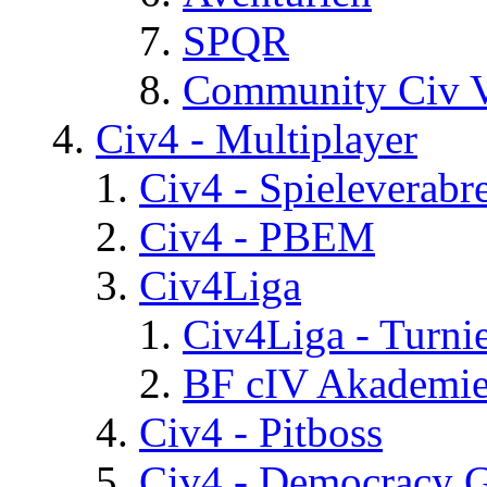
SPQR
Community Civ 
Civ4 - Multiplayer
Civ4 - Spieleverab
Civ4 - PBEM
Civ4Liga
Civ4Liga - Turni
BF cIV Akademi
Civ4 - Pitboss
Civ4 - Democracy 