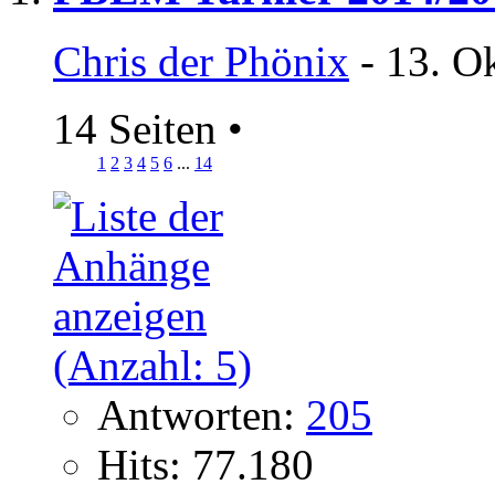
Chris der Phönix
- 13. O
14 Seiten
•
1
2
3
4
5
6
...
14
Antworten:
205
Hits: 77.180