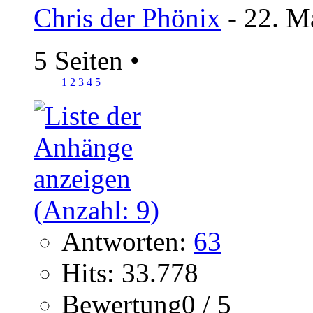
Chris der Phönix
- 22. M
5 Seiten
•
1
2
3
4
5
Antworten:
63
Hits: 33.778
Bewertung0 / 5