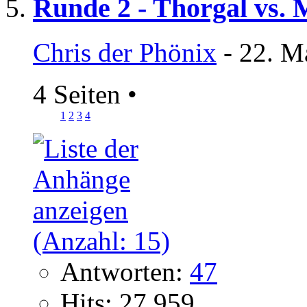
Runde 2 - Thorgal vs.
Chris der Phönix
- 22. M
4 Seiten
•
1
2
3
4
Antworten:
47
Hits: 27.959