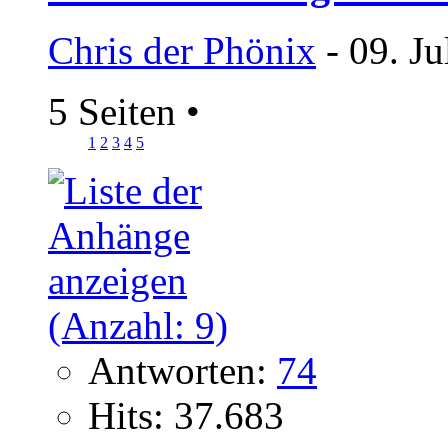
Chris der Phönix
- 09. Ju
5 Seiten
•
1
2
3
4
5
Antworten:
74
Hits: 37.683