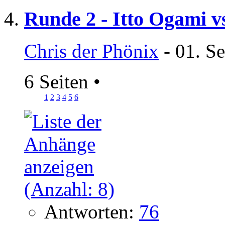
Runde 2 - Itto Ogami v
Chris der Phönix
- 01. S
6 Seiten
•
1
2
3
4
5
6
Antworten:
76