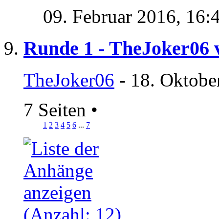
09. Februar 2016,
16:
Runde 1 - TheJoker06 
TheJoker06
- 18. Oktobe
7 Seiten
•
1
2
3
4
5
6
...
7