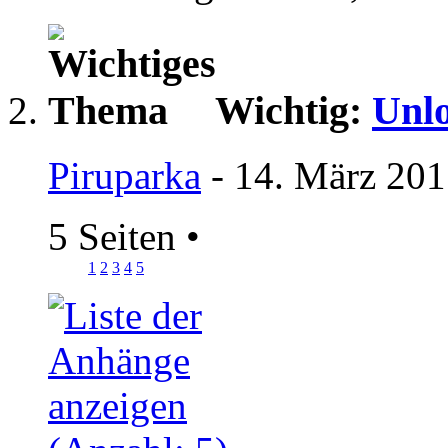
Wichtig:
Unlo
Piruparka
- 14. März 201
5 Seiten
•
1
2
3
4
5