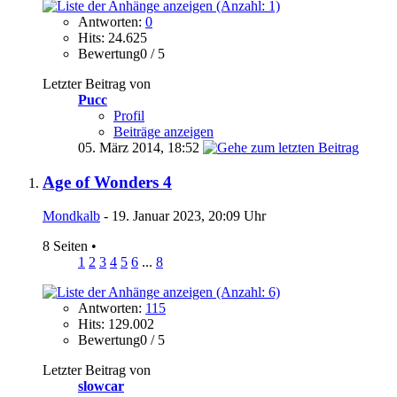
Antworten:
0
Hits: 24.625
Bewertung0 / 5
Letzter Beitrag von
Pucc
Profil
Beiträge anzeigen
05. März 2014,
18:52
Age of Wonders 4
Mondkalb
- 19. Januar 2023, 20:09 Uhr
8 Seiten
•
1
2
3
4
5
6
...
8
Antworten:
115
Hits: 129.002
Bewertung0 / 5
Letzter Beitrag von
slowcar