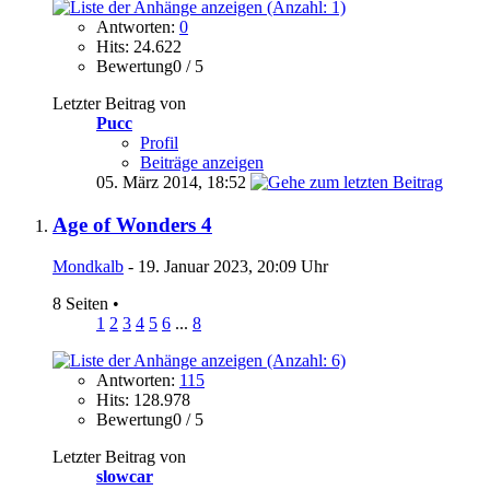
Antworten:
0
Hits: 24.622
Bewertung0 / 5
Letzter Beitrag von
Pucc
Profil
Beiträge anzeigen
05. März 2014,
18:52
Age of Wonders 4
Mondkalb
- 19. Januar 2023, 20:09 Uhr
8 Seiten
•
1
2
3
4
5
6
...
8
Antworten:
115
Hits: 128.978
Bewertung0 / 5
Letzter Beitrag von
slowcar