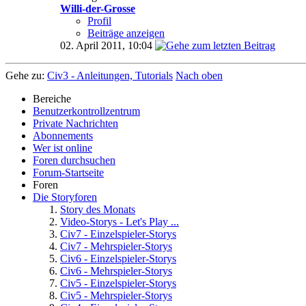
Willi-der-Grosse
Profil
Beiträge anzeigen
02. April 2011,
10:04
Gehe zu:
Civ3 - Anleitungen, Tutorials
Nach oben
Bereiche
Benutzerkontrollzentrum
Private Nachrichten
Abonnements
Wer ist online
Foren durchsuchen
Forum-Startseite
Foren
Die Storyforen
Story des Monats
Video-Storys - Let's Play ...
Civ7 - Einzelspieler-Storys
Civ7 - Mehrspieler-Storys
Civ6 - Einzelspieler-Storys
Civ6 - Mehrspieler-Storys
Civ5 - Einzelspieler-Storys
Civ5 - Mehrspieler-Storys