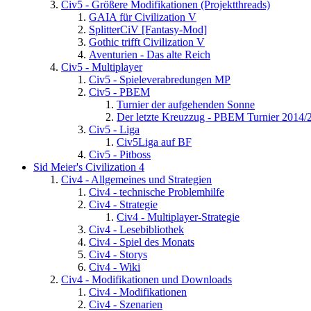
Civ5 - Größere Modifikationen (Projektthreads)
GAIA für Civilization V
SplitterCiV [Fantasy-Mod]
Gothic trifft Civilization V
Aventurien - Das alte Reich
Civ5 - Multiplayer
Civ5 - Spieleverabredungen MP
Civ5 - PBEM
Turnier der aufgehenden Sonne
Der letzte Kreuzzug - PBEM Turnier 2014/
Civ5 - Liga
Civ5Liga auf BF
Civ5 - Pitboss
Sid Meier's Civilization 4
Civ4 - Allgemeines und Strategien
Civ4 - technische Problemhilfe
Civ4 - Strategie
Civ4 - Multiplayer-Strategie
Civ4 - Lesebibliothek
Civ4 - Spiel des Monats
Civ4 - Storys
Civ4 - Wiki
Civ4 - Modifikationen und Downloads
Civ4 - Modifikationen
Civ4 - Szenarien