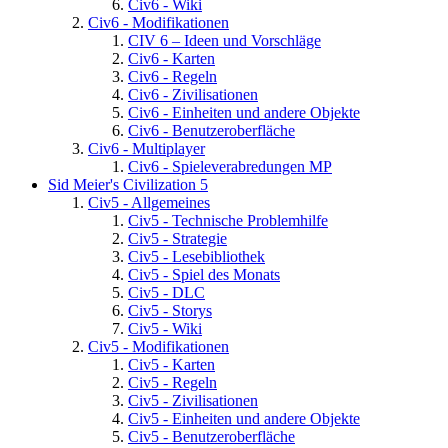
Civ6 - Wiki
Civ6 - Modifikationen
CIV 6 – Ideen und Vorschläge
Civ6 - Karten
Civ6 - Regeln
Civ6 - Zivilisationen
Civ6 - Einheiten und andere Objekte
Civ6 - Benutzeroberfläche
Civ6 - Multiplayer
Civ6 - Spieleverabredungen MP
Sid Meier's Civilization 5
Civ5 - Allgemeines
Civ5 - Technische Problemhilfe
Civ5 - Strategie
Civ5 - Lesebibliothek
Civ5 - Spiel des Monats
Civ5 - DLC
Civ5 - Storys
Civ5 - Wiki
Civ5 - Modifikationen
Civ5 - Karten
Civ5 - Regeln
Civ5 - Zivilisationen
Civ5 - Einheiten und andere Objekte
Civ5 - Benutzeroberfläche