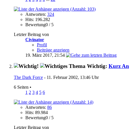
Antworten:
324
Hits: 196.282
Bewertung0 / 5
Letzter Beitrag von
Civinator
Profil
Beiträge anzeigen
19. März 2017,
21:54
Wichtig:
Kurz Anl
The Dark Force
- 11. Februar 2002, 13:46 Uhr
6 Seiten
•
1
2
3
4
5
6
Antworten:
86
Hits: 89.984
Bewertung0 / 5
Letzter Beitrag von