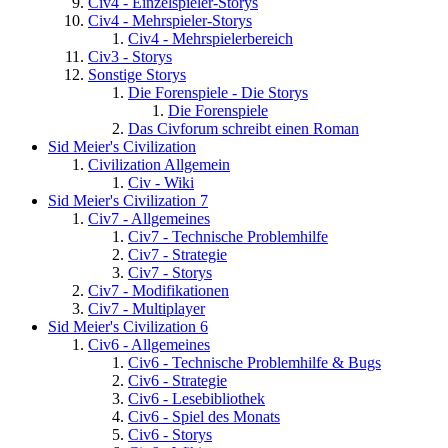
Civ4 - Einzelspieler-Storys
Civ4 - Mehrspieler-Storys
Civ4 - Mehrspielerbereich
Civ3 - Storys
Sonstige Storys
Die Forenspiele - Die Storys
Die Forenspiele
Das Civforum schreibt einen Roman
Sid Meier's Civilization
Civilization Allgemein
Civ - Wiki
Sid Meier's Civilization 7
Civ7 - Allgemeines
Civ7 - Technische Problemhilfe
Civ7 - Strategie
Civ7 - Storys
Civ7 - Modifikationen
Civ7 - Multiplayer
Sid Meier's Civilization 6
Civ6 - Allgemeines
Civ6 - Technische Problemhilfe & Bugs
Civ6 - Strategie
Civ6 - Lesebibliothek
Civ6 - Spiel des Monats
Civ6 - Storys