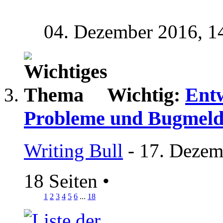
04. Dezember 2016,
1
Wichtig:
Entw
Probleme und Bugmel
Writing Bull
- 17. Dezem
18 Seiten
•
1
2
3
4
5
6
...
18