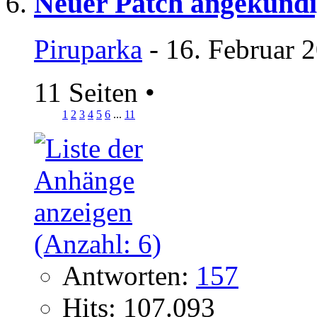
Neuer Patch angekündi
Piruparka
- 16. Februar 
11 Seiten
•
1
2
3
4
5
6
...
11
Antworten:
157
Hits: 107.093