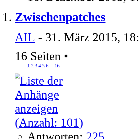
Zwischenpatches
AIL
- 31. März 2015, 18
16 Seiten
•
1
2
3
4
5
6
...
16
Antworten:
225