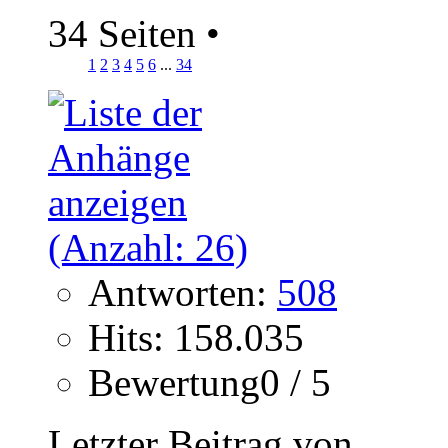
34 Seiten
•
1
2
3
4
5
6
...
34
Antworten:
508
Hits: 158.035
Bewertung0 / 5
Letzter Beitrag von