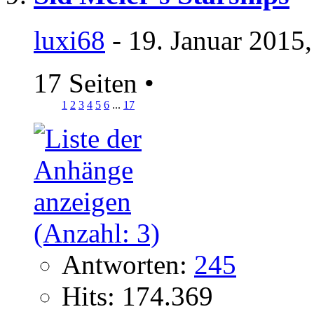
luxi68
- 19. Januar 2015
17 Seiten
•
1
2
3
4
5
6
...
17
Antworten:
245
Hits: 174.369