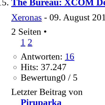
The Bureau: XCOM Dec
Xeronas
- 09. August 20
2 Seiten
•
1
2
Antworten:
16
Hits: 37.247
Bewertung0 / 5
Letzter Beitrag von
Piruparka