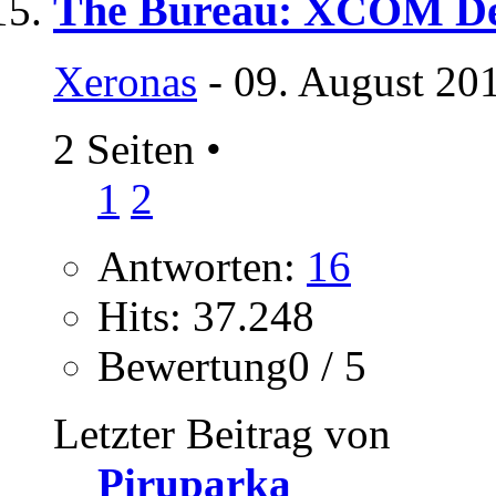
The Bureau: XCOM Dec
Xeronas
- 09. August 20
2 Seiten
•
1
2
Antworten:
16
Hits: 37.248
Bewertung0 / 5
Letzter Beitrag von
Piruparka