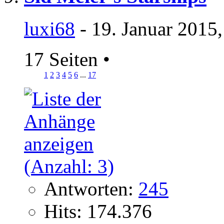
luxi68
- 19. Januar 2015
17 Seiten
•
1
2
3
4
5
6
...
17
Antworten:
245
Hits: 174.376