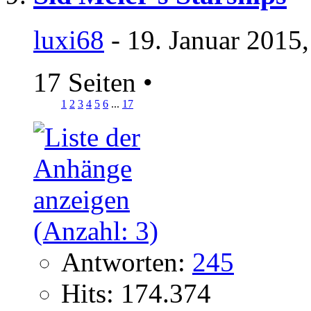
luxi68
- 19. Januar 2015
17 Seiten
•
1
2
3
4
5
6
...
17
Antworten:
245
Hits: 174.374