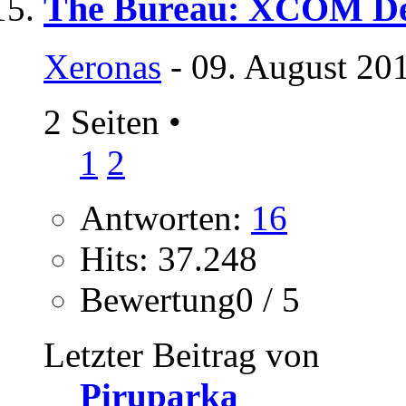
The Bureau: XCOM Dec
Xeronas
- 09. August 20
2 Seiten
•
1
2
Antworten:
16
Hits: 37.248
Bewertung0 / 5
Letzter Beitrag von
Piruparka