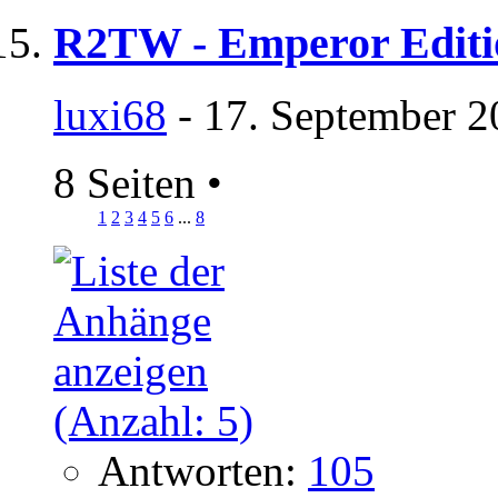
R2TW - Emperor Editi
luxi68
- 17. September 2
8 Seiten
•
1
2
3
4
5
6
...
8
Antworten:
105