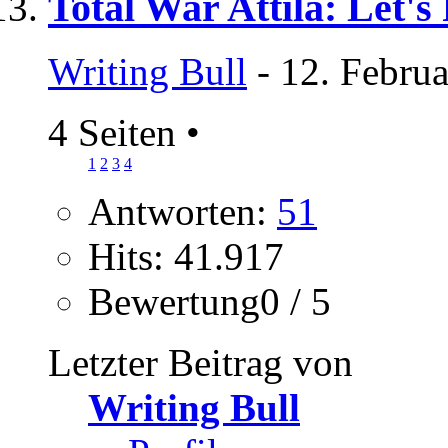
Total War Attila: Let's
Writing Bull
- 12. Febru
4 Seiten
•
1
2
3
4
Antworten:
51
Hits: 41.917
Bewertung0 / 5
Letzter Beitrag von
Writing Bull