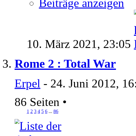
Beiträge anzeigen
10. März 2021,
23:05
Rome 2 : Total War
Erpel
- 24. Juni 2012, 16
86 Seiten
•
1
2
3
4
5
6
...
86