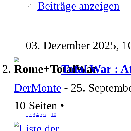
Beiträge anzeigen
03. Dezember 2025,
1
Total War : At
DerMonte
- 25. Septemb
10 Seiten
•
1
2
3
4
5
6
...
10