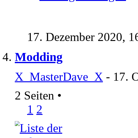
17. Dezember 2020,
1
Modding
X_MasterDave_X
- 17. 
2 Seiten
•
1
2