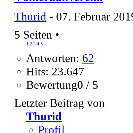
Thurid
- 07. Februar 201
5 Seiten
•
1
2
3
4
5
Antworten:
62
Hits: 23.647
Bewertung0 / 5
Letzter Beitrag von
Thurid
Profil