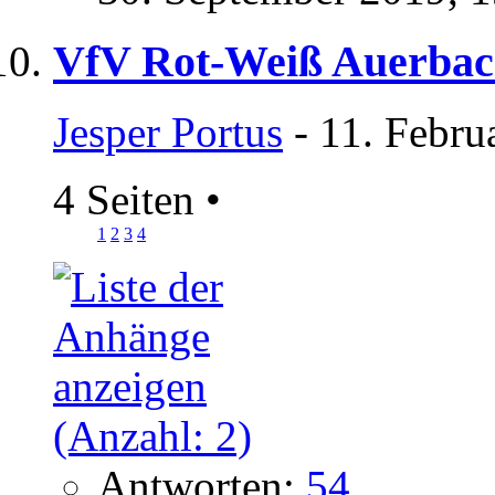
VfV Rot-Weiß Auerbac
Jesper Portus
- 11. Febru
4 Seiten
•
1
2
3
4
Antworten:
54