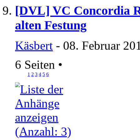
[DVL] VC Concordia Ra
alten Festung
Käsbert
- 08. Februar 20
6 Seiten
•
1
2
3
4
5
6