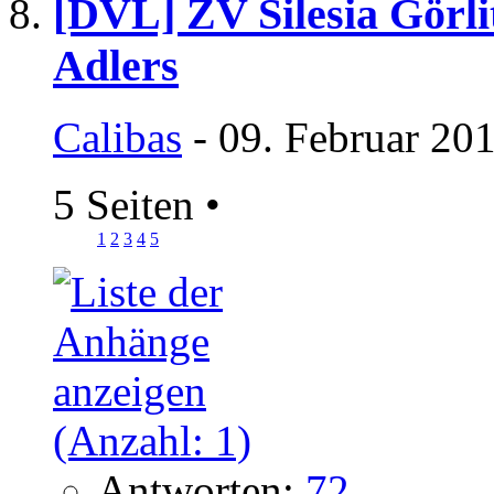
[DVL] ZV Silesia Görlit
Adlers
Calibas
- 09. Februar 20
5 Seiten
•
1
2
3
4
5
Antworten:
72