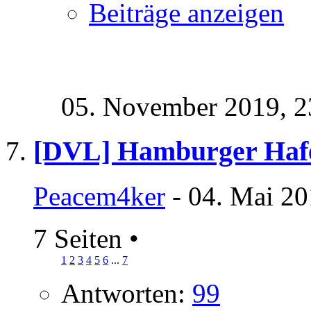
Beiträge anzeigen
05. November 2019,
2
[DVL] Hamburger Haf
Peacem4ker
- 04. Mai 20
7 Seiten
•
1
2
3
4
5
6
...
7
Antworten:
99