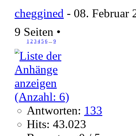
cheggined
- 08. Februar 
9 Seiten
•
1
2
3
4
5
6
...
9
Antworten:
133
Hits: 43.023