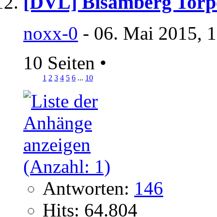
[DVL] Bisamberg Torp
noxx-0
- 06. Mai 2015, 
10 Seiten
•
1
2
3
4
5
6
...
10
Antworten:
146
Hits: 64.804