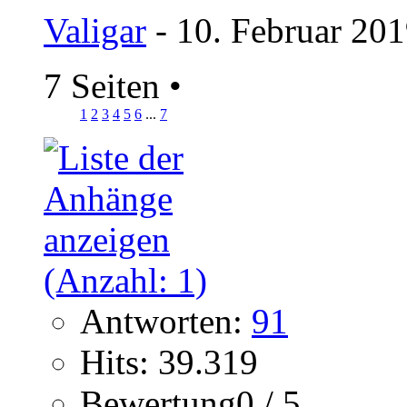
Valigar
- 10. Februar 201
7 Seiten
•
1
2
3
4
5
6
...
7
Antworten:
91
Hits: 39.319
Bewertung0 / 5