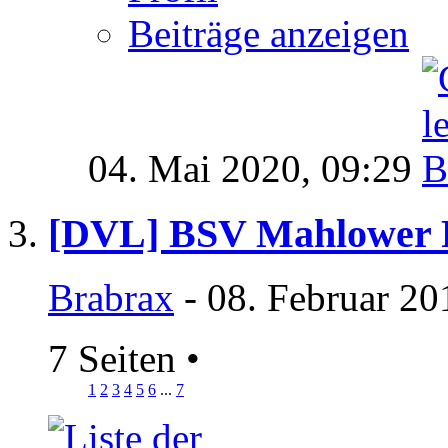
Beiträge anzeigen
04. Mai 2020,
09:29
[DVL] BSV Mahlower 
Brabrax
- 08. Februar 20
7 Seiten
•
1
2
3
4
5
6
...
7