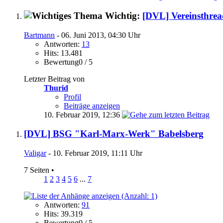
Wichtig:
[DVL] Vereinsthrea
Bartmann
- 06. Juni 2013, 04:30 Uhr
Antworten:
13
Hits: 13.481
Bewertung0 / 5
Letzter Beitrag von
Thurid
Profil
Beiträge anzeigen
10. Februar 2019,
12:36
[DVL] BSG "Karl-Marx-Werk" Babelsberg
Valigar
- 10. Februar 2019, 11:11 Uhr
7 Seiten
•
1
2
3
4
5
6
...
7
Antworten:
91
Hits: 39.319
Bewertung0 / 5