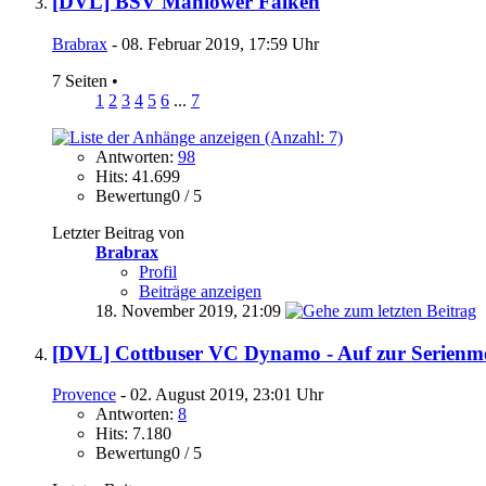
[DVL] BSV Mahlower Falken
Brabrax
- 08. Februar 2019, 17:59 Uhr
7 Seiten
•
1
2
3
4
5
6
...
7
Antworten:
98
Hits: 41.699
Bewertung0 / 5
Letzter Beitrag von
Brabrax
Profil
Beiträge anzeigen
18. November 2019,
21:09
[DVL] Cottbuser VC Dynamo - Auf zur Serienmei
Provence
- 02. August 2019, 23:01 Uhr
Antworten:
8
Hits: 7.180
Bewertung0 / 5