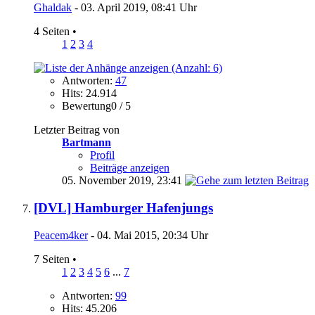
Ghaldak
- 03. April 2019, 08:41 Uhr
4 Seiten
•
1
2
3
4
Antworten:
47
Hits: 24.914
Bewertung0 / 5
Letzter Beitrag von
Bartmann
Profil
Beiträge anzeigen
05. November 2019,
23:41
[DVL] Hamburger Hafenjungs
Peacem4ker
- 04. Mai 2015, 20:34 Uhr
7 Seiten
•
1
2
3
4
5
6
...
7
Antworten:
99
Hits: 45.206