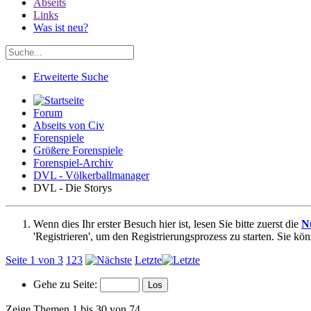
Abseits
Links
Was ist neu?
Erweiterte Suche
Forum
Abseits von Civ
Forenspiele
Größere Forenspiele
Forenspiel-Archiv
DVL - Völkerballmanager
DVL - Die Storys
Wenn dies Ihr erster Besuch hier ist, lesen Sie bitte zuerst die
N
'Registrieren', um den Registrierungsprozess zu starten. Sie kö
Seite 1 von 3
1
2
3
Letzte
Gehe zu Seite:
Zeige Themen 1 bis 30 von 74