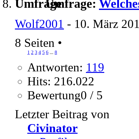
Umfrage:
Welches
Wolf2001
- 10. März 201
8 Seiten
•
1
2
3
4
5
6
...
8
Antworten:
119
Hits: 216.022
Bewertung0 / 5
Letzter Beitrag von
Civinator