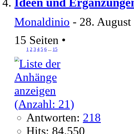
Ideen und Ergänzunge
Monaldinio
- 28. August
15 Seiten
•
1
2
3
4
5
6
...
15
Antworten:
218
Hits: 84.550