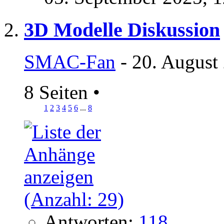
3D Modelle Diskussion
SMAC-Fan
- 20. August
8 Seiten
•
1
2
3
4
5
6
...
8
Antworten:
118