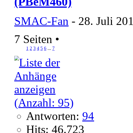
(PBeM460)
SMAC-Fan
- 28. Juli 20
7 Seiten
•
1
2
3
4
5
6
...
7
Antworten:
94
Hits: 46.723