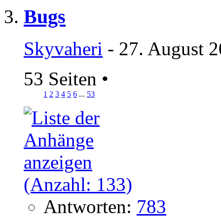
Bugs
Skyvaheri
- 27. August 2
53 Seiten
•
1
2
3
4
5
6
...
53
Antworten:
783