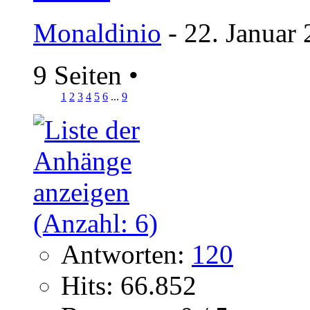
Monaldinio
- 22. Januar
9 Seiten
•
1
2
3
4
5
6
...
9
Antworten:
120
Hits: 66.852