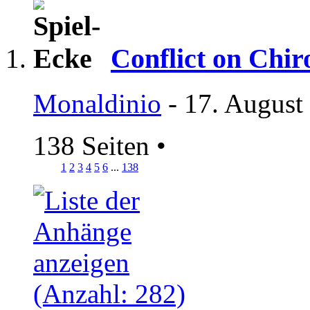
Conflict on Chir
Monaldinio
- 17. August
138 Seiten
•
1
2
3
4
5
6
...
138