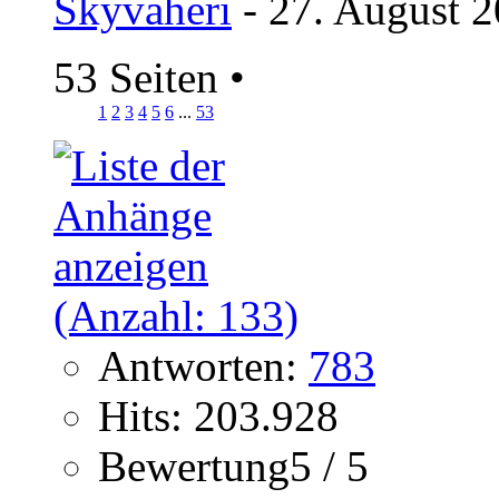
Skyvaheri
- 27. August 2
53 Seiten
•
1
2
3
4
5
6
...
53
Antworten:
783
Hits: 203.928
Bewertung5 / 5