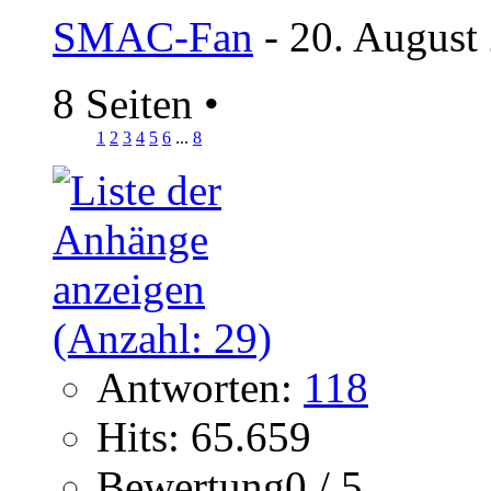
SMAC-Fan
- 20. August
8 Seiten
•
1
2
3
4
5
6
...
8
Antworten:
118
Hits: 65.659
Bewertung0 / 5