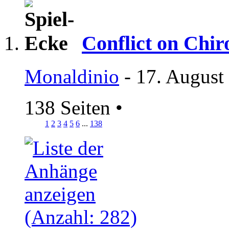
Conflict on Chir
Monaldinio
- 17. August
138 Seiten
•
1
2
3
4
5
6
...
138