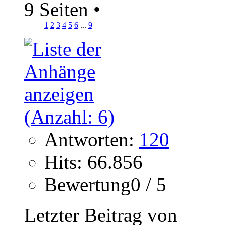
9 Seiten
•
1
2
3
4
5
6
...
9
Antworten:
120
Hits: 66.856
Bewertung0 / 5
Letzter Beitrag von