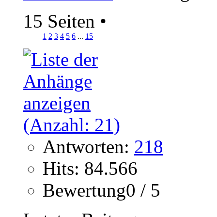
15 Seiten
•
1
2
3
4
5
6
...
15
Antworten:
218
Hits: 84.566
Bewertung0 / 5