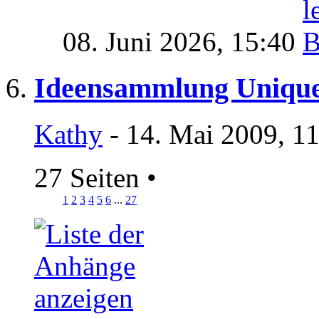
08. Juni 2026,
15:40
Ideensammlung Unique U
Kathy
- 14. Mai 2009, 1
27 Seiten
•
1
2
3
4
5
6
...
27