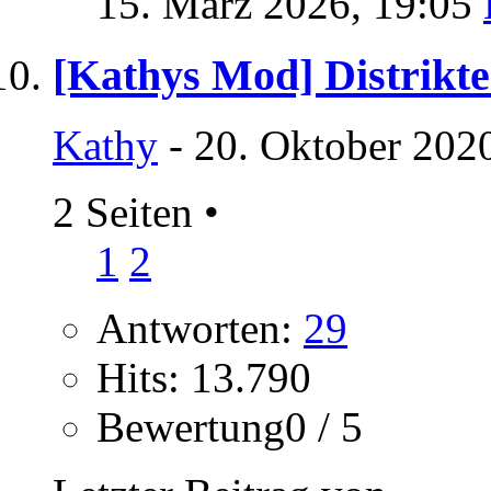
15. März 2026,
19:05
[Kathys Mod] Distrikte
Kathy
- 20. Oktober 202
2 Seiten
•
1
2
Antworten:
29
Hits: 13.790
Bewertung0 / 5