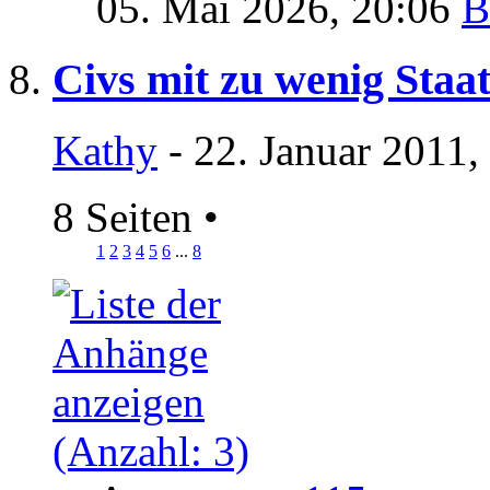
05. Mai 2026,
20:06
Civs mit zu wenig Staa
Kathy
- 22. Januar 2011,
8 Seiten
•
1
2
3
4
5
6
...
8